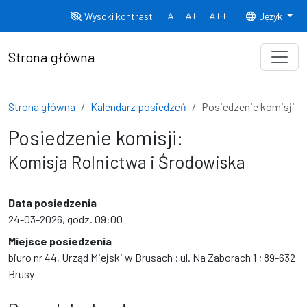
Przejdź do treści
Wysoki kontrast
Język
Normalny rozmiar czcionki
Rozmiar czcionki 150%
Rozmiar czcionki
Strona główna
Strona główna
Kalendarz posiedzeń
Posiedzenie komisji
Posiedzenie komisji:
Komisja Rolnictwa i Środowiska
Data posiedzenia
24-03-2026, godz. 09:00
Miejsce posiedzenia
biuro nr 44, Urząd Miejski w Brusach ; ul. Na Zaborach 1 ; 89-632
Brusy