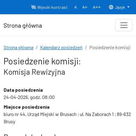
Przejdź do treści
Wysoki kontrast
Język
Normalny rozmiar czcionki
Rozmiar czcionki 150%
Rozmiar czcionki
Strona główna
Strona główna
Kalendarz posiedzeń
Posiedzenie komisji
Posiedzenie komisji:
Komisja Rewizyjna
Data posiedzenia
24-04-2026, godz. 08:00
Miejsce posiedzenia
biuro nr 44, Urząd Miejski w Brusach ; ul. Na Zaborach 1 ; 89-632
Brusy