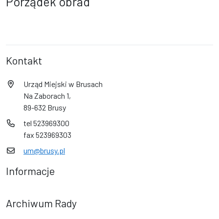
Porządek obrad
Kontakt
Urząd Miejski w Brusach
Na Zaborach 1,
89-632 Brusy
tel 523969300
fax 523969303
um@brusy.pl
Informacje
Archiwum Rady