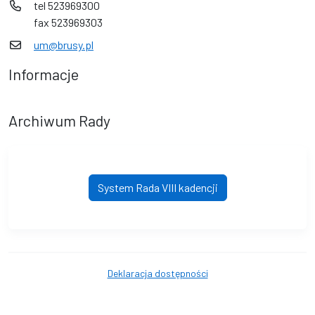
tel 523969300
fax 523969303
um@brusy.pl
Informacje
Archiwum Rady
System Rada VIII kadencji
Deklaracja dostępności
© Urząd Miejski w Brusach. © 2016 - 2026 Wszystkie prawa