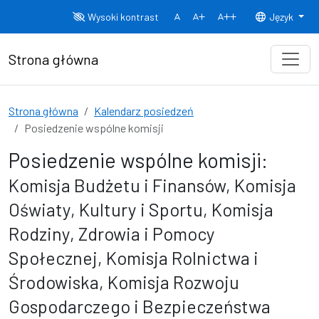
Przejdź do treści
Wysoki kontrast
Język
Normalny rozmiar czcionki
Rozmiar czcionki 150%
Rozmiar czcionki
Strona główna
Strona główna
Kalendarz posiedzeń
Posiedzenie wspólne komisji
Posiedzenie wspólne komisji:
Komisja Budżetu i Finansów, Komisja
Oświaty, Kultury i Sportu, Komisja
Rodziny, Zdrowia i Pomocy
Społecznej, Komisja Rolnictwa i
Środowiska, Komisja Rozwoju
Gospodarczego i Bezpieczeństwa