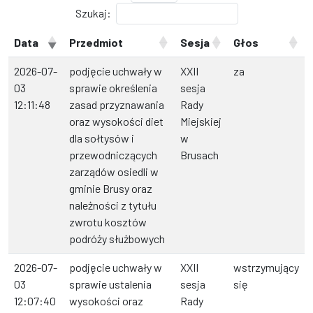
Szukaj:
Data
Przedmiot
Sesja
Głos
2026-07-
podjęcie uchwały w
XXII
za
03
sprawie określenia
sesja
12:11:48
zasad przyznawania
Rady
oraz wysokości diet
Miejskiej
dla sołtysów i
w
przewodniczących
Brusach
zarządów osiedli w
gminie Brusy oraz
należności z tytułu
zwrotu kosztów
podróży służbowych
2026-07-
podjęcie uchwały w
XXII
wstrzymujący
03
sprawie ustalenia
sesja
się
12:07:40
wysokości oraz
Rady