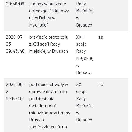
09:59:06
zmiany w budżecie
Rady
dotyczącej "Budowy
Miejskiej
ulicy Dąbek w
w
Męcikale"
Brusach
2026-07-
przyjęcie protokołu
XXII
za
03
z XXI sesji Rady
sesja
09:43:46
Miejskiej w Brusach
Rady
Miejskiej
w
Brusach
2026-05-
podjęcie uchwały w
XXI
za
21
sprawie dążenia do
sesja
15:14:49
podniesienia
Rady
świadomości
Miejskiej
mieszkańców Gminy
w
Brusy o
Brusach
zamieszkiwaniu na