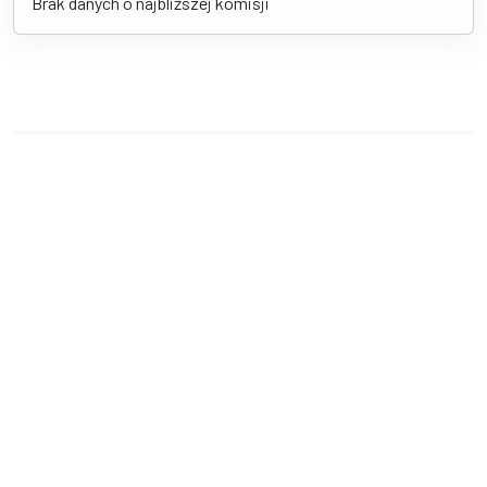
Brak danych o najbliższej komisji
Kontakt
Urząd Miejski w Brusach
Na Zaborach 1,
89-632 Brusy
tel 523969300
fax 523969303
um@brusy.pl
Informacje
Archiwum Rady