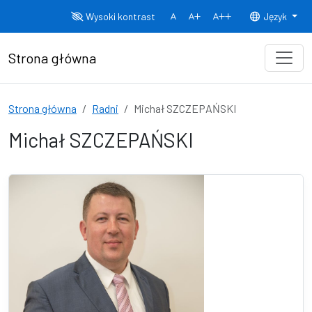
Przejdź do treści
Wysoki kontrast
Język
Normalny rozmiar czcionki
Rozmiar czcionki 150%
Rozmiar czcionki
Strona główna
Strona główna
Radni
Michał SZCZEPAŃSKI
Michał SZCZEPAŃSKI