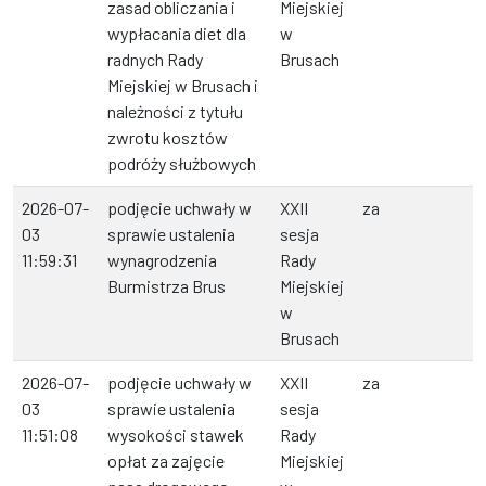
zasad obliczania i
Miejskiej
wypłacania diet dla
w
radnych Rady
Brusach
Miejskiej w Brusach i
należności z tytułu
zwrotu kosztów
podróży służbowych
2026-07-
podjęcie uchwały w
XXII
za
03
sprawie ustalenia
sesja
11:59:31
wynagrodzenia
Rady
Burmistrza Brus
Miejskiej
w
Brusach
2026-07-
podjęcie uchwały w
XXII
za
03
sprawie ustalenia
sesja
11:51:08
wysokości stawek
Rady
opłat za zajęcie
Miejskiej