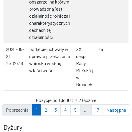
obszarze, na którym
prowadzona jest
działalność rolnicza i
charakterystycznych
cechach tej
działalności
2026-05-
podjęcie uchwały w
XXI
za
21
sprawie przekazania
sesja
15:02:38
wniosku według
Rady
właściwości
Miejskiej
w
Brusach
Pozycje od 1 do 10 z 167 łącznie
Poprzednia
1
2
3
4
5
…
17
Następna
Dyżury