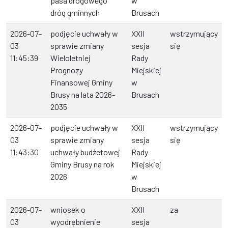
pasa drogowego
w
dróg gminnych
Brusach
2026-07-
podjęcie uchwały w
XXII
wstrzymujący
03
sprawie zmiany
sesja
się
11:45:39
Wieloletniej
Rady
Prognozy
Miejskiej
Finansowej Gminy
w
Brusy na lata 2026-
Brusach
2035
2026-07-
podjęcie uchwały w
XXII
wstrzymujący
03
sprawie zmiany
sesja
się
11:43:30
uchwały budżetowej
Rady
Gminy Brusy na rok
Miejskiej
2026
w
Brusach
2026-07-
wniosek o
XXII
za
03
wyodrębnienie
sesja