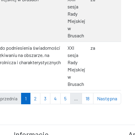
sesja
Rady
Miejskiej
w
Brusach
 do podniesienia świadomości
XXI
za
kiwaniu na obszarze, na
sesja
rolnicza i charakterystycznych
Rady
Miejskiej
w
Brusach
przednia
1
2
3
4
5
…
18
Następna
Informacje
A