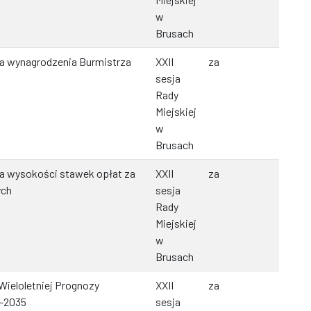
w
Brusach
ia wynagrodzenia Burmistrza
XXII
za
sesja
Rady
Miejskiej
w
Brusach
ia wysokości stawek opłat za
XXII
za
ych
sesja
Rady
Miejskiej
w
Brusach
Wieloletniej Prognozy
XXII
za
6-2035
sesja