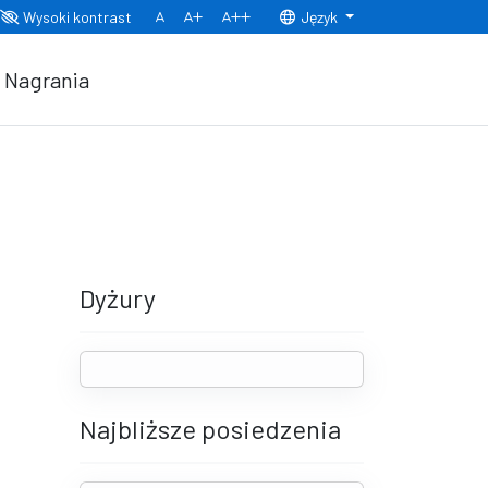
Wysoki kontrast
Język
Normalny rozmiar czcionki
Rozmiar czcionki 150%
Rozmiar czcionki 200%
Nagrania
Dyżury
Najbliższe posiedzenia