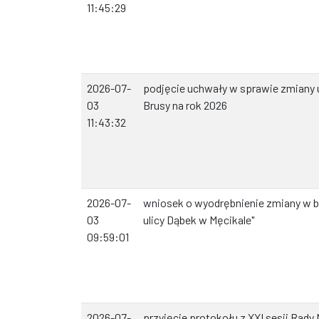
11:45:29
2026-07-
podjęcie uchwały w sprawie zmiany
03
Brusy na rok 2026
11:43:32
2026-07-
wniosek o wyodrębnienie zmiany w 
03
ulicy Dąbek w Męcikale"
09:59:01
2026-07-
przyjęcie protokołu z XXI sesji Rady