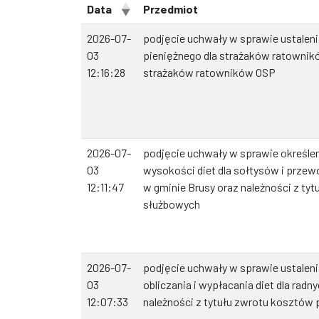
Data
Przedmiot
2026-07-
podjęcie uchwały w sprawie ustalen
03
pieniężnego dla strażaków ratowni
12:16:28
strażaków ratowników OSP
2026-07-
podjęcie uchwały w sprawie określe
03
wysokości diet dla sołtysów i przew
12:11:47
w gminie Brusy oraz należności z ty
służbowych
2026-07-
podjęcie uchwały w sprawie ustalen
03
obliczania i wypłacania diet dla radn
12:07:33
należności z tytułu zwrotu kosztów