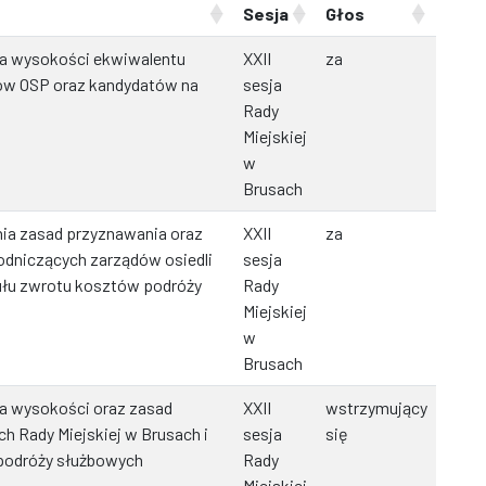
Sesja
Głos
ia wysokości ekwiwalentu
XXII
za
ków OSP oraz kandydatów na
sesja
Rady
Miejskiej
w
Brusach
nia zasad przyznawania oraz
XXII
za
odniczących zarządów osiedli
sesja
tułu zwrotu kosztów podróży
Rady
Miejskiej
w
Brusach
ia wysokości oraz zasad
XXII
wstrzymujący
ych Rady Miejskiej w Brusach i
sesja
się
 podróży służbowych
Rady
Miejskiej