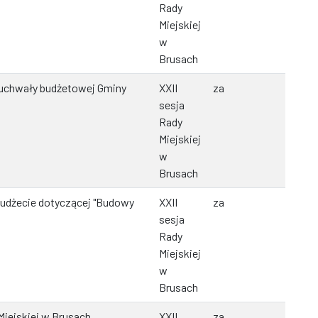
Rady
Miejskiej
w
Brusach
 uchwały budżetowej Gminy
XXII
za
sesja
Rady
Miejskiej
w
Brusach
budżecie dotyczącej "Budowy
XXII
za
sesja
Rady
Miejskiej
w
Brusach
 Miejskiej w Brusach
XXII
za