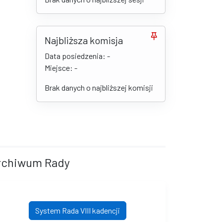
Najbliższa komisja
Data posiedzenia: -
Miejsce: -
Brak danych o najbliższej komisji
rchiwum Rady
System Rada VIII kadencji