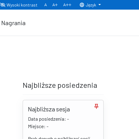
Wysoki kontrast
Język
Normalny rozmiar czcionki
Rozmiar czcionki 150%
Rozmiar czcionki 200%
Nagrania
Najbliższe posiedzenia
Najbliższa sesja
Data posiedzenia: -
Miejsce: -
Brak danych o najbliższej sesji