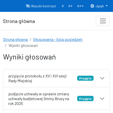
Przejdź do treści
Wysoki kontrast
Język
Normalny rozmiar czcionki
Rozmiar czcionki 150%
Rozmiar czcionki
Strona główna
Strona główna
Głosowania - lista posiedzeń
Wyniki głosowań
Wyniki głosowań
przyjęcie protokołu z XV i XVI sesji
Przyjęto
Rady Miejskiej
podjęcie uchwały w sprawie zmiany
uchwały budżetowej Gminy Brusy na
Przyjęto
rok 2025